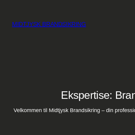
Spring
til
indhold
MIDTJYSK BRANDSIKRING
Ekspertise: Bran
Velkommen til Midtjysk Brandsikring – din profession